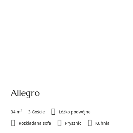
Allegro
2
34 m
3 Goście
Łóżko podwójne
Rozkładana sofa
Prysznic
Kuhnia