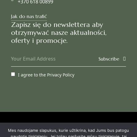
+370 618 00899
Jak do nas trafić
Zapisz się do newslettera aby
otrzymywać nasze aktualności,
oferty i promocje.
Subscribe
I agree to the
Privacy Policy
© Agneta Apartamentai
Mes naudojame slapukus, kurie užtikrina, kad Jums bus patogu
Polityka prywatności
naudotis tinklalapiu. Jei toliau naršysite mūsų tinklalapyje, tai