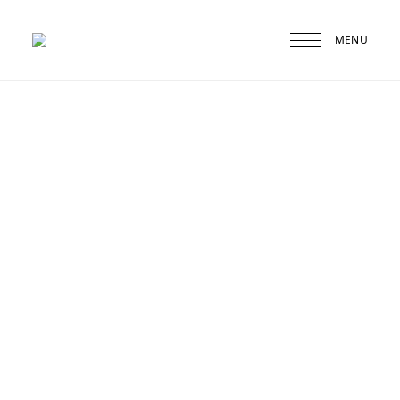
MENU
Druskininkai
Agneta