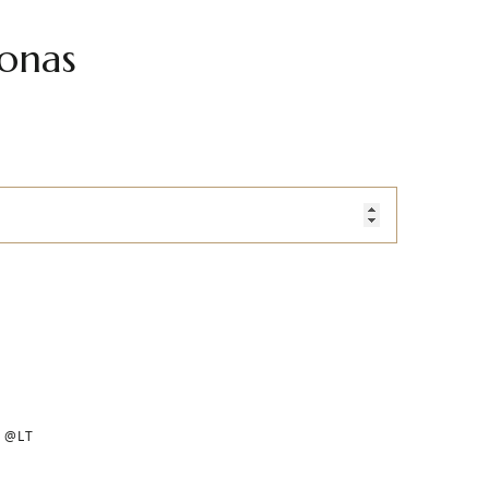
onas
 @LT
žsiprenumeruokite mūsų