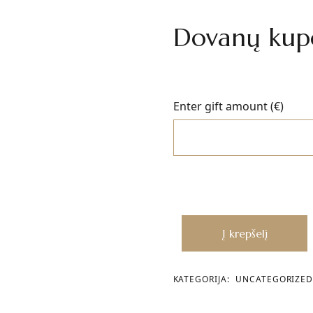
Dovanų kup
Enter gift amount (€)
Į krepšelį
KATEGORIJA:
UNCATEGORIZED
I
Susisiekite
U