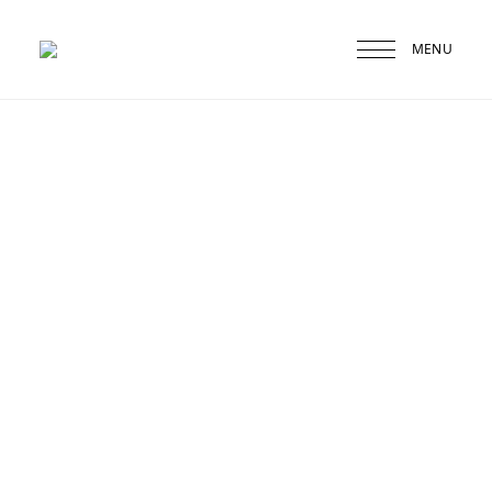
MENU
Druskininkai
Agneta