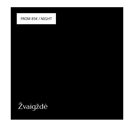
FROM 85€ / NIGHT
Žvaigždė
Sužinoti daugiau