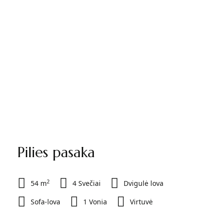
Pilies pasaka
2
54 m
4 Svečiai
Dvigulė lova
Sofa-lova
1 Vonia
Virtuvė