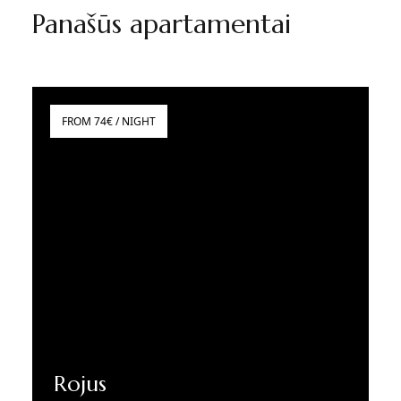
Panašūs apartamentai
FROM 74€ / NIGHT
Rojus