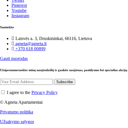
Twitter
Pinterest
Youtube
Instagram
Susisiekite
Laisvės a. 3, Druskininkai, 66116, Lietuva
agneta@agneta.lt
+370 618 00899
Gauti nuorodas
Užsiprenumeruokite mūsų naujienlaiškį ir gaukite naujienas, pasiūlymus bei specialius akcijų
Subscribe
I agree to the
Privacy Policy
© Agneta Apartamentai
Privatumo politika
Užsakymo sąlygos