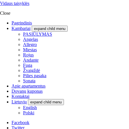
Vidaus taisyklės
Close
Pagrindinis
Kambariai
expand child menu
PASIŪLYMAS
Angelas
Allegro
Miestas
Rojus
Andante
Fuga
Žvaigždė
Pilies pasaka
Sonata
Apie apartamentus
Dovanų kuponas
Kontaktai
Lietuvių
expand child menu
English
Polski
Facebook
Twitter