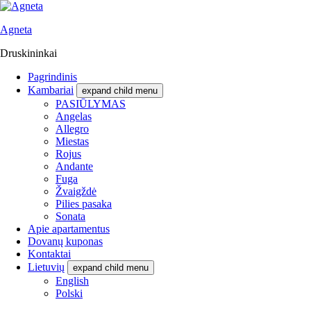
Agneta
Druskininkai
Pagrindinis
Kambariai
expand child menu
PASIŪLYMAS
Angelas
Allegro
Miestas
Rojus
Andante
Fuga
Žvaigždė
Pilies pasaka
Sonata
Apie apartamentus
Dovanų kuponas
Kontaktai
Lietuvių
expand child menu
English
Polski